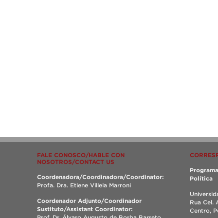
FALE CONOSCO/HABLE CON
CORRES
NOSOTROS/CONTACT US
Programa
Coordenadora/Coordinadora/Coordinator:
Política
Profa. Dra. Etiene Villela Marroni
Universid
Coordenador Adjunto/Coordinador
Rua Cel. 
Sustituto/Assistant Coordinator:
Centro, 
Prof. Dr. Álvaro Augusto de Borba Barreto