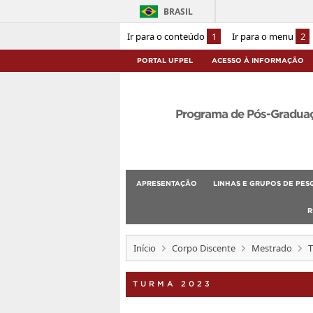
BRASIL
Ir para o conteúdo
1
Ir para o menu
2
PORTAL UFPEL
ACESSO À INFORMAÇÃO
Programa de Pós-Graduaçã
APRESENTAÇÃO
LINHAS E GRUPOS DE PES
R
Início
Corpo Discente
Mestrado
T
TURMA 2023