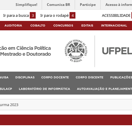
Simplifique!
Comunica BR
Participe
Acesso à infor
Ir para a busca
3
Ir para o rodapé
4
ACESSIBILIDADE
AUDITORIA
COBALTO
CONCURSOS
EDITAIS
INTERNACIONAL
o em Ciência Política
Mestrado e Doutorado
QUISA
DISCIPLINAS
CORPO DOCENTE
CORPO DISCENTE
PUBLICAÇÕE
SULACP
LABORATÓRIO DE INFORMÁTICA
AUTOAVALIAÇÃO E PLANEJAMEN
urma 2023