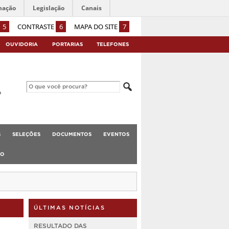
mação
Legislação
Canais
5
CONTRASTE
6
MAPA DO SITE
7
OUVIDORIA
PORTARIAS
TELEFONES
S
SELEÇÕES
DOCUMENTOS
EVENTOS
TO
ÚLTIMAS NOTÍCIAS
RESULTADO DAS