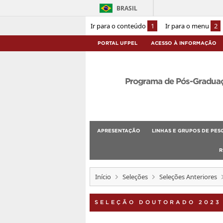
BRASIL
Ir para o conteúdo
1
Ir para o menu
2
PORTAL UFPEL
ACESSO À INFORMAÇÃO
Programa de Pós-Graduaçã
APRESENTAÇÃO
LINHAS E GRUPOS DE PES
R
Início
Seleções
Seleções Anteriores
SELEÇÃO DOUTORADO 2023