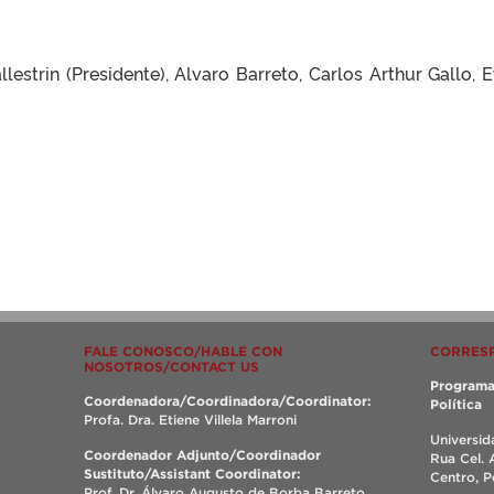
estrin (Presidente), Alvaro Barreto, Carlos Arthur Gallo, E
FALE CONOSCO/HABLE CON
CORRES
NOSOTROS/CONTACT US
Programa
Coordenadora/Coordinadora/Coordinator:
Política
Profa. Dra. Etiene Villela Marroni
Universid
Coordenador Adjunto/Coordinador
Rua Cel. 
Sustituto/Assistant Coordinator:
Centro, 
Prof. Dr. Álvaro Augusto de Borba Barreto