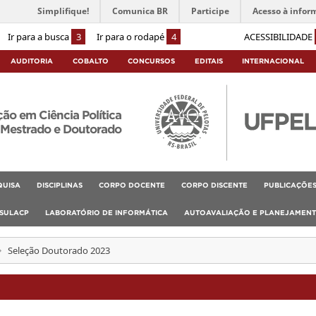
Simplifique!
Comunica BR
Participe
Acesso à infor
Ir para a busca
3
Ir para o rodapé
4
ACESSIBILIDADE
AUDITORIA
COBALTO
CONCURSOS
EDITAIS
INTERNACIONAL
o em Ciência Política
Mestrado e Doutorado
QUISA
DISCIPLINAS
CORPO DOCENTE
CORPO DISCENTE
PUBLICAÇÕE
SULACP
LABORATÓRIO DE INFORMÁTICA
AUTOAVALIAÇÃO E PLANEJAMEN
Seleção Doutorado 2023