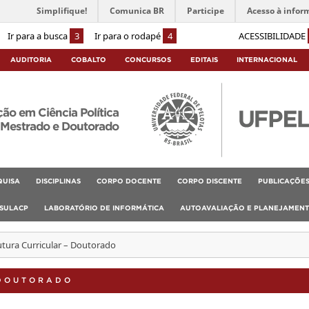
Simplifique!
Comunica BR
Participe
Acesso à infor
Ir para a busca
3
Ir para o rodapé
4
ACESSIBILIDADE
AUDITORIA
COBALTO
CONCURSOS
EDITAIS
INTERNACIONAL
o em Ciência Política
Mestrado e Doutorado
QUISA
DISCIPLINAS
CORPO DOCENTE
CORPO DISCENTE
PUBLICAÇÕE
SULACP
LABORATÓRIO DE INFORMÁTICA
AUTOAVALIAÇÃO E PLANEJAMEN
utura Curricular – Doutorado
 DOUTORADO