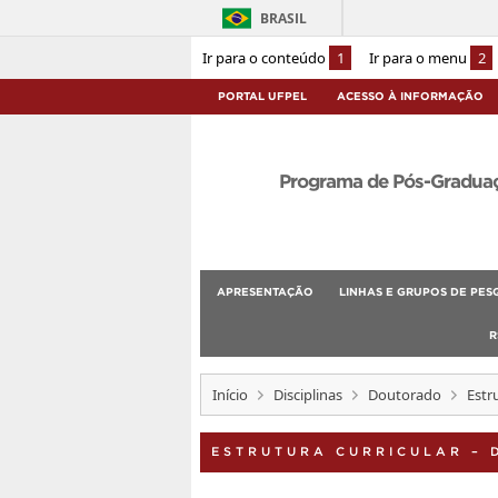
BRASIL
Ir para o conteúdo
1
Ir para o menu
2
PORTAL UFPEL
ACESSO À INFORMAÇÃO
Programa de Pós-Graduaçã
APRESENTAÇÃO
LINHAS E GRUPOS DE PES
R
Início
Disciplinas
Doutorado
Estr
ESTRUTURA CURRICULAR –