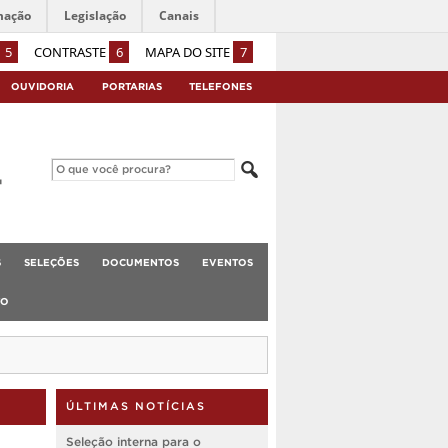
mação
Legislação
Canais
5
CONTRASTE
6
MAPA DO SITE
7
OUVIDORIA
PORTARIAS
TELEFONES
S
SELEÇÕES
DOCUMENTOS
EVENTOS
TO
ÚLTIMAS NOTÍCIAS
Seleção interna para o