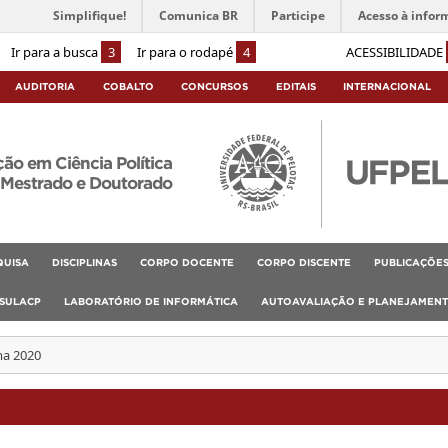
Simplifique!
Comunica BR
Participe
Acesso à infor
Ir para a busca
3
Ir para o rodapé
4
ACESSIBILIDADE
AUDITORIA
COBALTO
CONCURSOS
EDITAIS
INTERNACIONAL
o em Ciência Política
Mestrado e Doutorado
QUISA
DISCIPLINAS
CORPO DOCENTE
CORPO DISCENTE
PUBLICAÇÕE
SULACP
LABORATÓRIO DE INFORMÁTICA
AUTOAVALIAÇÃO E PLANEJAMEN
a 2020