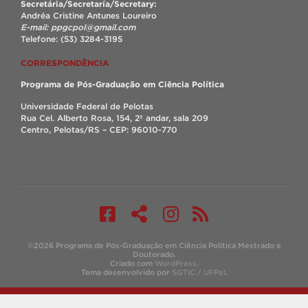
Secretária/Secretaría/Secretary:
Andréa Cristine Antunes Loureiro
E-mail: ppgcpol@gmail.com
Telefone: (53) 3284-3195
CORRESPONDÊNCIA
Programa de Pós-Graduação em Ciência Política
Universidade Federal de Pelotas
Rua Cel. Alberto Rosa, 154, 2º andar, sala 209
Centro, Pelotas/RS – CEP: 96010-770
©2026 Programa de Pós-Graduação em Ciência Política Mestrado e
Doutorado.
Criado com
WordPress
.
Tema desenvolvido por
SGTIC / UFPel
.