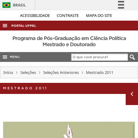
BRASIL
Simplifique!
ACESSIBILIDADE
CONTRASTE
MAPA DO SITE
Comunica BR
PORTAL UFPEL
Participe
ACESSO À INFORMAÇÃO
Programa de Pós-Graduação em Ciência Política
Acesso à informação
Mestrado e Doutorado
AUDITORIA
Legislação
MENU
COBALTO
Canais
CONCURSOS
Início
Seleções
Seleções Anteriores
Mestrado 2011
EDITAIS
MESTRADO 2011
INTERNACIONAL
OUVIDORIA
PORTARIAS
TELEFONES