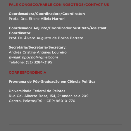
FALE CONOSCO/HABLE CON NOSOTROS/CONTACT US
Coordenadora/Coordinadora/Coordinator:
Profa. Dra. Etiene Villela Marroni
Coordenador Adjunto/Coordinador Sustituto/Assistant
Coordinator:
Prof. Dr. Álvaro Augusto de Borba Barreto
Secretária/Secretaría/Secretary:
Andréa Cristine Antunes Loureiro
E-mail: ppgcpol@gmail.com
Telefone: (53) 3284-3195
CORRESPONDÊNCIA
Programa de Pós-Graduação em Ciência Política
Universidade Federal de Pelotas
Rua Cel. Alberto Rosa, 154, 2º andar, sala 209
Centro, Pelotas/RS – CEP: 96010-770