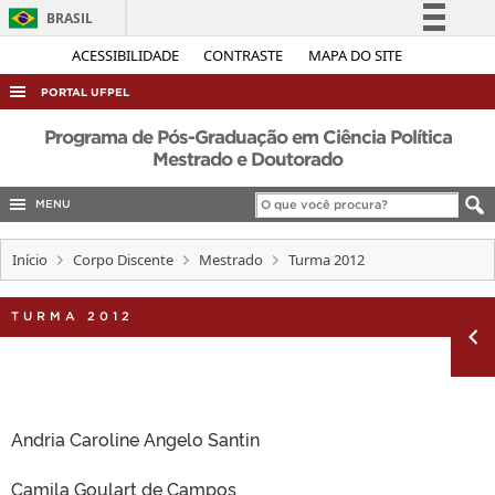
BRASIL
Simplifique!
ACESSIBILIDADE
CONTRASTE
MAPA DO SITE
Comunica BR
PORTAL UFPEL
Participe
ACESSO À INFORMAÇÃO
Programa de Pós-Graduação em Ciência Política
Acesso à informação
Mestrado e Doutorado
AUDITORIA
Legislação
MENU
COBALTO
Canais
CONCURSOS
Início
Corpo Discente
Mestrado
Turma 2012
EDITAIS
TURMA 2012
INTERNACIONAL
OUVIDORIA
PORTARIAS
TELEFONES
Andria Caroline Angelo Santin
Camila Goulart de Campos