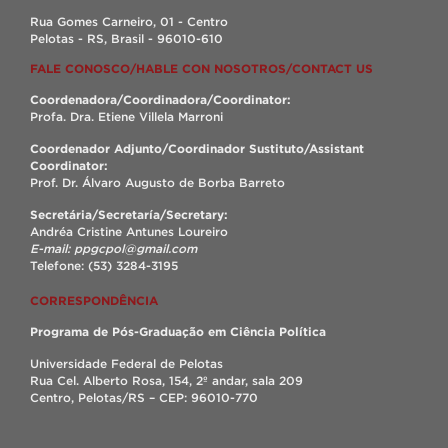
Rua Gomes Carneiro, 01 - Centro
Pelotas - RS, Brasil - 96010-610
FALE CONOSCO/HABLE CON NOSOTROS/CONTACT US
Coordenadora/Coordinadora/Coordinator:
Profa. Dra. Etiene Villela Marroni
Coordenador Adjunto/Coordinador Sustituto/Assistant
Coordinator:
Prof. Dr. Álvaro Augusto de Borba Barreto
Secretária/Secretaría/Secretary:
Andréa Cristine Antunes Loureiro
E-mail: ppgcpol@gmail.com
Telefone: (53) 3284-3195
CORRESPONDÊNCIA
Programa de Pós-Graduação em Ciência Política
Universidade Federal de Pelotas
Rua Cel. Alberto Rosa, 154, 2º andar, sala 209
Centro, Pelotas/RS – CEP: 96010-770