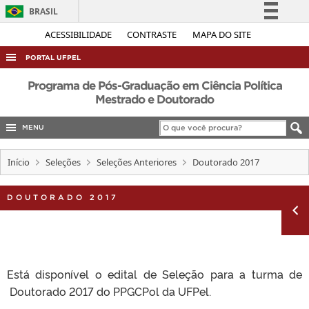
BRASIL
Simplifique!
ACESSIBILIDADE
CONTRASTE
MAPA DO SITE
Comunica BR
PORTAL UFPEL
Participe
ACESSO À INFORMAÇÃO
Programa de Pós-Graduação em Ciência Política
Acesso à informação
Mestrado e Doutorado
AUDITORIA
Legislação
MENU
COBALTO
Canais
CONCURSOS
Início
Seleções
Seleções Anteriores
Doutorado 2017
EDITAIS
DOUTORADO 2017
INTERNACIONAL
OUVIDORIA
PORTARIAS
TELEFONES
Está disponível o edital de Seleção para a turma de
Doutorado 2017 do PPGCPol da UFPel.