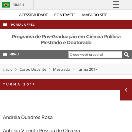
BRASIL
Simplifique!
ACESSIBILIDADE
CONTRASTE
MAPA DO SITE
Comunica BR
PORTAL UFPEL
Participe
ACESSO À INFORMAÇÃO
Programa de Pós-Graduação em Ciência Política
Acesso à informação
Mestrado e Doutorado
AUDITORIA
Legislação
MENU
COBALTO
Canais
CONCURSOS
Início
Corpo Discente
Mestrado
Turma 2017
EDITAIS
TURMA 2017
INTERNACIONAL
OUVIDORIA
PORTARIAS
TELEFONES
Andréia Quadros Rosa
Antonio Vicente Pessoa de Oliveira