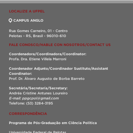
LOCALIZE A UFPEL
CAMPUS ANGLO
Rua Gomes Carneiro, 01 - Centro
Pelotas - RS, Brasil - 96010-610
FALE CONOSCO/HABLE CON NOSOTROS/CONTACT US
Coordenadora/Coordinadora/Coordinator:
Profa. Dra. Etiene Villela Marroni
Coordenador Adjunto/Coordinador Sustituto/Assistant
Coordinator:
Prof. Dr. Álvaro Augusto de Borba Barreto
Secretária/Secretaría/Secretary:
Andréa Cristine Antunes Loureiro
E-mail: ppgcpol@gmail.com
Telefone: (53) 3284-3195
CORRESPONDÊNCIA
Programa de Pós-Graduação em Ciência Política
Universidade Federal de Pelotas