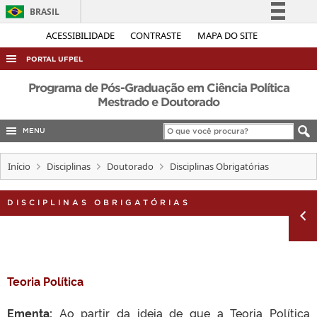
BRASIL
Simplifique!
ACESSIBILIDADE
CONTRASTE
MAPA DO SITE
Comunica BR
PORTAL UFPEL
Participe
ACESSO À INFORMAÇÃO
Programa de Pós-Graduação em Ciência Política
Acesso à informação
Mestrado e Doutorado
AUDITORIA
Legislação
MENU
COBALTO
Canais
CONCURSOS
Início
Disciplinas
Doutorado
Disciplinas Obrigatórias
EDITAIS
DISCIPLINAS OBRIGATÓRIAS
INTERNACIONAL
OUVIDORIA
PORTARIAS
TELEFONES
Teoria Política
Ementa:
Ao partir da ideia de que a Teoria Política