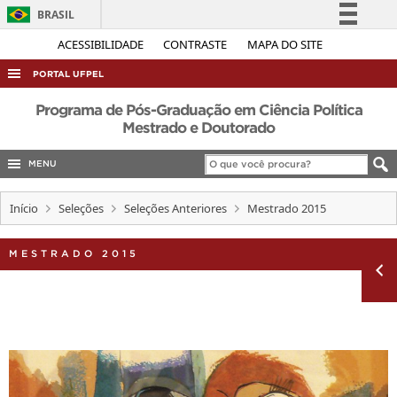
BRASIL
Simplifique!
ACESSIBILIDADE
CONTRASTE
MAPA DO SITE
Comunica BR
PORTAL UFPEL
Participe
ACESSO À INFORMAÇÃO
Programa de Pós-Graduação em Ciência Política
Acesso à informação
Mestrado e Doutorado
AUDITORIA
Legislação
MENU
COBALTO
Canais
CONCURSOS
Início
Seleções
Seleções Anteriores
Mestrado 2015
EDITAIS
MESTRADO 2015
INTERNACIONAL
OUVIDORIA
PORTARIAS
TELEFONES