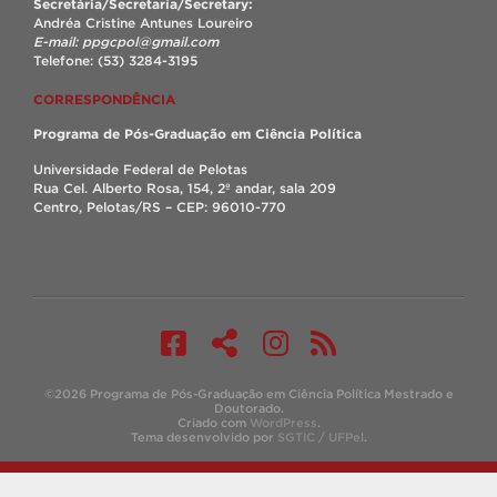
Secretária/Secretaría/Secretary:
Andréa Cristine Antunes Loureiro
E-mail: ppgcpol@gmail.com
Telefone: (53) 3284-3195
CORRESPONDÊNCIA
Programa de Pós-Graduação em Ciência Política
Universidade Federal de Pelotas
Rua Cel. Alberto Rosa, 154, 2º andar, sala 209
Centro, Pelotas/RS – CEP: 96010-770
©2026 Programa de Pós-Graduação em Ciência Política Mestrado e
Doutorado.
Criado com
WordPress
.
Tema desenvolvido por
SGTIC / UFPel
.