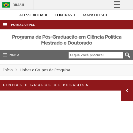
BRASIL
Simplifique!
ACESSIBILIDADE
CONTRASTE
MAPA DO SITE
Comunica BR
PORTAL UFPEL
Participe
ACESSO À INFORMAÇÃO
Programa de Pós-Graduação em Ciência Política
Acesso à informação
Mestrado e Doutorado
AUDITORIA
Legislação
MENU
COBALTO
Canais
CONCURSOS
Início
Linhas e Grupos de Pesquisa
EDITAIS
LINHAS E GRUPOS DE PESQUISA
INTERNACIONAL
OUVIDORIA
PORTARIAS
TELEFONES