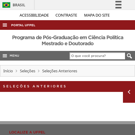
BRASIL
Simplifique!
ACESSIBILIDADE
CONTRASTE
MAPA DO SITE
Comunica BR
PORTAL UFPEL
Participe
ACESSO À INFORMAÇÃO
Programa de Pós-Graduação em Ciência Política
Acesso à informação
Mestrado e Doutorado
AUDITORIA
Legislação
MENU
COBALTO
Canais
CONCURSOS
Início
Seleções
Seleções Anteriores
EDITAIS
SELEÇÕES ANTERIORES
INTERNACIONAL
OUVIDORIA
PORTARIAS
TELEFONES
LOCALIZE A UFPEL