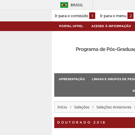
BRASIL
Ir para o conteúdo
1
Ir para o menu
2
PORTAL UFPEL
ACESSO À INFORMAÇÃO
Programa de Pós-Graduaçã
APRESENTAÇÃO
LINHAS E GRUPOS DE PES
R
Início
Seleções
Seleções Anteriores
DOUTORADO 2018