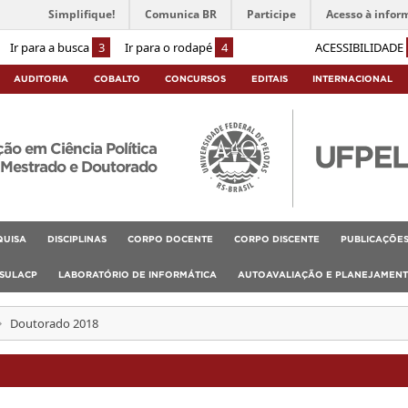
Simplifique!
Comunica BR
Participe
Acesso à infor
Ir para a busca
3
Ir para o rodapé
4
ACESSIBILIDADE
AUDITORIA
COBALTO
CONCURSOS
EDITAIS
INTERNACIONAL
o em Ciência Política
Mestrado e Doutorado
QUISA
DISCIPLINAS
CORPO DOCENTE
CORPO DISCENTE
PUBLICAÇÕE
SULACP
LABORATÓRIO DE INFORMÁTICA
AUTOAVALIAÇÃO E PLANEJAMEN
Doutorado 2018