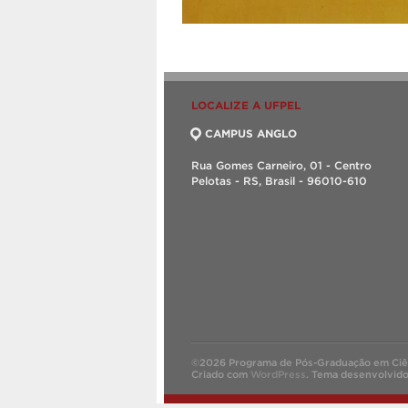
LOCALIZE A UFPEL
CAMPUS ANGLO
Rua Gomes Carneiro, 01 - Centro
Pelotas - RS, Brasil - 96010-610
©2026 Programa de Pós-Graduação em Ciên
Criado com
WordPress
.
Tema desenvolvid