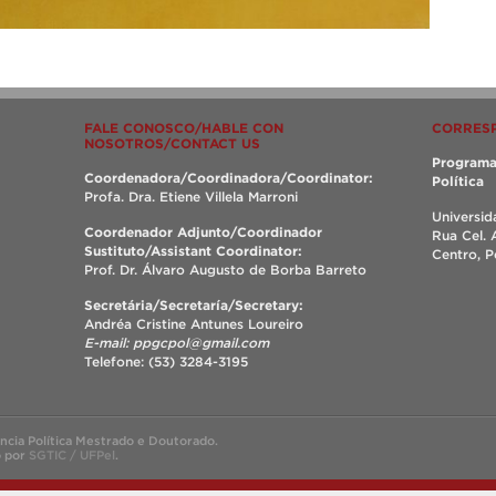
FALE CONOSCO/HABLE CON
CORRES
NOSOTROS/CONTACT US
Programa
Coordenadora/Coordinadora/Coordinator:
Política
Profa. Dra. Etiene Villela Marroni
Universid
Coordenador Adjunto/Coordinador
Rua Cel. 
Sustituto/Assistant Coordinator:
Centro, 
Prof. Dr. Álvaro Augusto de Borba Barreto
Secretária/Secretaría/Secretary:
Andréa Cristine Antunes Loureiro
E-mail: ppgcpol@gmail.com
Telefone: (53) 3284-3195
cia Política Mestrado e Doutorado.
o por
SGTIC / UFPel
.