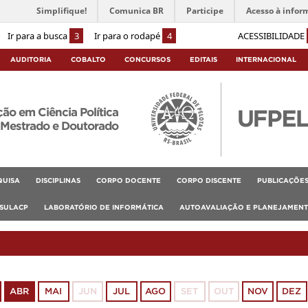
Simplifique!
Comunica BR
Participe
Acesso à infor
Ir para a busca
3
Ir para o rodapé
4
ACESSIBILIDADE
AUDITORIA
COBALTO
CONCURSOS
EDITAIS
INTERNACIONAL
o em Ciência Política
Mestrado e Doutorado
QUISA
DISCIPLINAS
CORPO DOCENTE
CORPO DISCENTE
PUBLICAÇÕE
SULACP
LABORATÓRIO DE INFORMÁTICA
AUTOAVALIAÇÃO E PLANEJAMEN
ABR
MAI
JUN
JUL
AGO
SET
OUT
NOV
DEZ