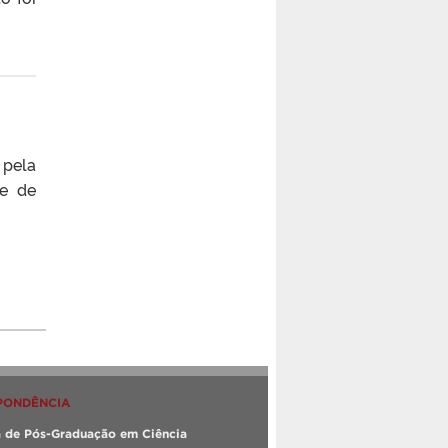
 pela
se de
PONDÊNCIA
 de Pós-Graduação em Ciência