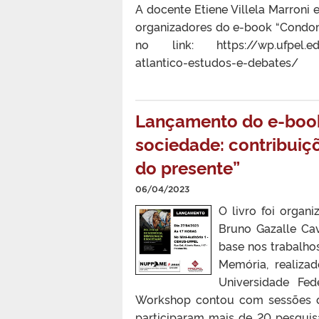
A docente Etiene Villela Marroni
organizadores do e-book “Condomí
no link: https://wp.ufpel.ed
atlantico-estudos-e-debates/
Lançamento do e-book
sociedade: contribuiç
do presente”
06/04/2023
O livro foi organ
Bruno Gazalle Cav
base nos trabalho
Memória, realiza
Universidade Fe
Workshop contou com sessões de 
participaram mais de 20 pesquis