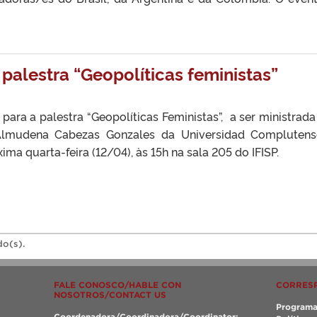
palestra “Geopolíticas feministas”
ara a palestra “Geopolíticas Feministas”, a ser ministrada
Almudena Cabezas Gonzales da Universidad Compluten
ima quarta-feira (12/04), às 15h na sala 205 do IFISP.
do(s).
FALE CONOSCO/HABLE CON
CORRES
NOSOTROS/CONTACT US
Programa
Coordenadora/Coordinadora/Coordinator: