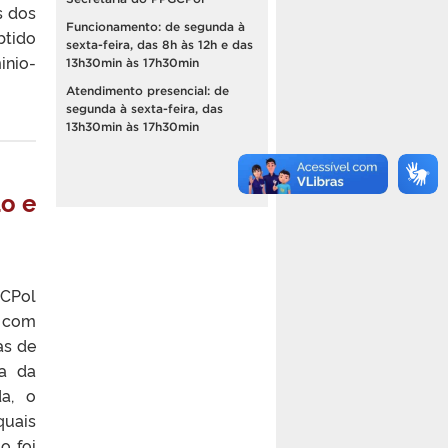
s dos
Funcionamento: de segunda à
btido
sexta-feira, das 8h às 12h e das
inio-
13h30min às 17h30min
Atendimento presencial: de
segunda à sexta-feira, das
13h30min às 17h30min
do e
GCPol
, com
as de
ia da
da, o
quais
o foi