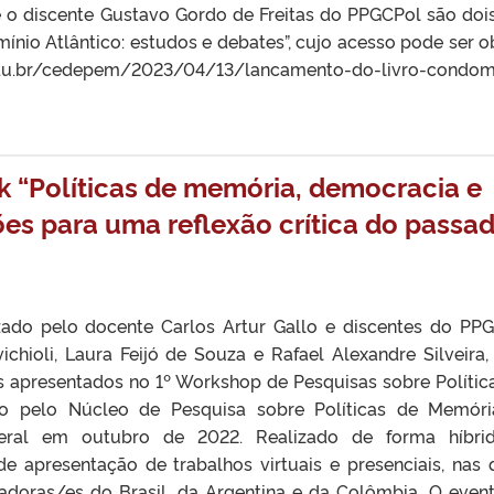
 e o discente Gustavo Gordo de Freitas do PPGCPol são doi
nio Atlântico: estudos e debates”, cujo acesso pode ser o
u.br/cedepem/2023/04/13/lancamento-do-livro-condom
 “Políticas de memória, democracia e
ões para uma reflexão crítica do passa
izado pelo docente Carlos Artur Gallo e discentes do PP
ichioli, Laura Feijó de Souza e Rafael Alexandre Silveira
s apresentados no 1º Workshop de Pesquisas sobre Polític
do pelo Núcleo de Pesquisa sobre Políticas de Memór
deral em outubro de 2022. Realizado de forma híbri
apresentação de trabalhos virtuais e presenciais, nas 
adoras/es do Brasil, da Argentina e da Colômbia. O event