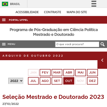
BRASIL
Simplifique!
ACESSIBILIDADE
CONTRASTE
MAPA DO SITE
Comunica BR
PORTAL UFPEL
Participe
ACESSO À INFORMAÇÃO
Programa de Pós-Graduação em Ciência Política
Acesso à informação
Mestrado e Doutorado
AUDITORIA
Legislação
MENU
COBALTO
Canais
CONCURSOS
ARQUIVO DE OUTUBRO 2022
EDITAIS
INTERNACIONAL
JAN
FEV
MAR
ABR
MAI
JUN
OUVIDORIA
JUL
AGO
SET
OUT
NOV
DEZ
PORTARIAS
TELEFONES
Seleção Mestrado e Doutorado 2023
27/10/2022