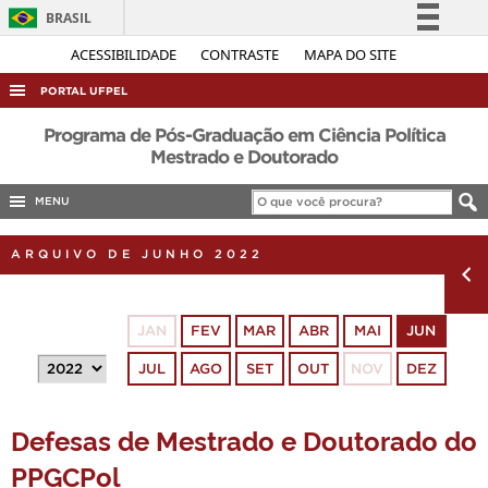
BRASIL
Simplifique!
ACESSIBILIDADE
CONTRASTE
MAPA DO SITE
Comunica BR
PORTAL UFPEL
Participe
ACESSO À INFORMAÇÃO
Programa de Pós-Graduação em Ciência Política
Acesso à informação
Mestrado e Doutorado
AUDITORIA
Legislação
MENU
COBALTO
Canais
CONCURSOS
ARQUIVO DE JUNHO 2022
EDITAIS
INTERNACIONAL
JAN
FEV
MAR
ABR
MAI
JUN
OUVIDORIA
JUL
AGO
SET
OUT
NOV
DEZ
PORTARIAS
TELEFONES
Defesas de Mestrado e Doutorado do
PPGCPol