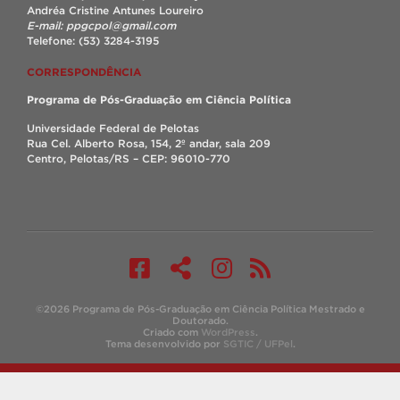
Andréa Cristine Antunes Loureiro
E-mail: ppgcpol@gmail.com
Telefone: (53) 3284-3195
CORRESPONDÊNCIA
Programa de Pós-Graduação em Ciência Política
Universidade Federal de Pelotas
Rua Cel. Alberto Rosa, 154, 2º andar, sala 209
Centro, Pelotas/RS – CEP: 96010-770
©2026 Programa de Pós-Graduação em Ciência Política Mestrado e
Doutorado.
Criado com
WordPress
.
Tema desenvolvido por
SGTIC / UFPel
.