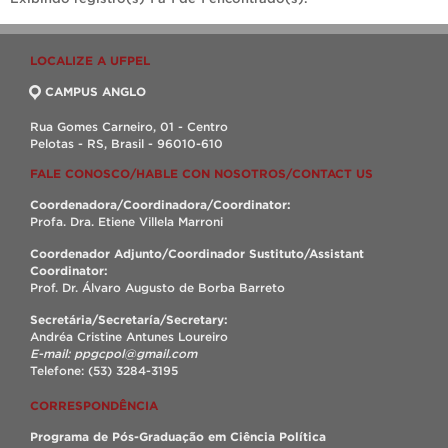
LOCALIZE A UFPEL
CAMPUS ANGLO
Rua Gomes Carneiro, 01 - Centro
Pelotas - RS, Brasil - 96010-610
FALE CONOSCO/HABLE CON NOSOTROS/CONTACT US
Coordenadora/Coordinadora/Coordinator:
Profa. Dra. Etiene Villela Marroni
Coordenador Adjunto/Coordinador Sustituto/Assistant
Coordinator:
Prof. Dr. Álvaro Augusto de Borba Barreto
Secretária/Secretaría/Secretary:
Andréa Cristine Antunes Loureiro
E-mail: ppgcpol@gmail.com
Telefone: (53) 3284-3195
CORRESPONDÊNCIA
Programa de Pós-Graduação em Ciência Política