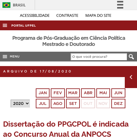
BRASIL
Simplifique!
ACESSIBILIDADE
CONTRASTE
MAPA DO SITE
Comunica BR
PORTAL UFPEL
Participe
ACESSO À INFORMAÇÃO
Programa de Pós-Graduação em Ciência Política
Acesso à informação
Mestrado e Doutorado
AUDITORIA
Legislação
MENU
COBALTO
Canais
CONCURSOS
ARQUIVO DE 17/08/2020
EDITAIS
INTERNACIONAL
JAN
FEV
MAR
ABR
MAI
JUN
OUVIDORIA
JUL
AGO
SET
OUT
NOV
DEZ
PORTARIAS
TELEFONES
Dissertação do PPGCPOL é indicada
ao Concurso Anual da ANPOCS