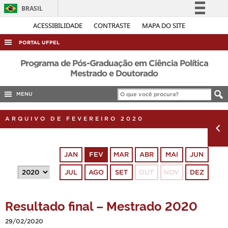
BRASIL
Simplifique!
ACESSIBILIDADE
CONTRASTE
MAPA DO SITE
Comunica BR
PORTAL UFPEL
Participe
ACESSO À INFORMAÇÃO
Programa de Pós-Graduação em Ciência Política
Acesso à informação
Mestrado e Doutorado
AUDITORIA
Legislação
MENU
COBALTO
Canais
CONCURSOS
ARQUIVO DE FEVEREIRO 2020
EDITAIS
INTERNACIONAL
JAN
FEV
MAR
ABR
MAI
JUN
OUVIDORIA
JUL
AGO
SET
OUT
NOV
DEZ
PORTARIAS
TELEFONES
Resultado final – Mestrado 2020
29/02/2020