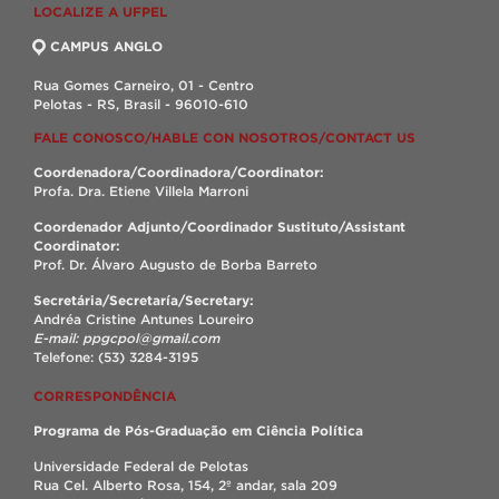
LOCALIZE A UFPEL
CAMPUS ANGLO
Rua Gomes Carneiro, 01 - Centro
Pelotas - RS, Brasil - 96010-610
FALE CONOSCO/HABLE CON NOSOTROS/CONTACT US
Coordenadora/Coordinadora/Coordinator:
Profa. Dra. Etiene Villela Marroni
Coordenador Adjunto/Coordinador Sustituto/Assistant
Coordinator:
Prof. Dr. Álvaro Augusto de Borba Barreto
Secretária/Secretaría/Secretary:
Andréa Cristine Antunes Loureiro
E-mail: ppgcpol@gmail.com
Telefone: (53) 3284-3195
CORRESPONDÊNCIA
Programa de Pós-Graduação em Ciência Política
Universidade Federal de Pelotas
Rua Cel. Alberto Rosa, 154, 2º andar, sala 209