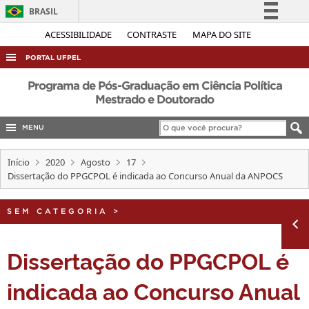
BRASIL
Simplifique!
ACESSIBILIDADE
CONTRASTE
MAPA DO SITE
Comunica BR
PORTAL UFPEL
Participe
ACESSO À INFORMAÇÃO
Programa de Pós-Graduação em Ciência Política
Acesso à informação
Mestrado e Doutorado
AUDITORIA
Legislação
MENU
COBALTO
Canais
CONCURSOS
Início
2020
Agosto
17
Dissertação do PPGCPOL é indicada ao Concurso Anual da ANPOCS
EDITAIS
INTERNACIONAL
SEM CATEGORIA
>
OUVIDORIA
PORTARIAS
Dissertação do PPGCPOL é
TELEFONES
indicada ao Concurso Anual