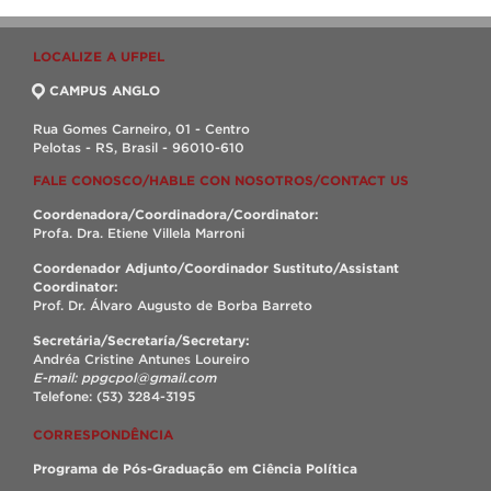
LOCALIZE A UFPEL
CAMPUS ANGLO
Rua Gomes Carneiro, 01 - Centro
Pelotas - RS, Brasil - 96010-610
FALE CONOSCO/HABLE CON NOSOTROS/CONTACT US
Coordenadora/Coordinadora/Coordinator:
Profa. Dra. Etiene Villela Marroni
Coordenador Adjunto/Coordinador Sustituto/Assistant
Coordinator:
Prof. Dr. Álvaro Augusto de Borba Barreto
Secretária/Secretaría/Secretary:
Andréa Cristine Antunes Loureiro
E-mail: ppgcpol@gmail.com
Telefone: (53) 3284-3195
CORRESPONDÊNCIA
Programa de Pós-Graduação em Ciência Política