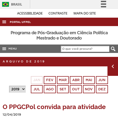
BRASIL
Simplifique!
ACESSIBILIDADE
CONTRASTE
MAPA DO SITE
Comunica BR
PORTAL UFPEL
Participe
ACESSO À INFORMAÇÃO
Programa de Pós-Graduação em Ciência Política
Acesso à informação
Mestrado e Doutorado
AUDITORIA
Legislação
MENU
COBALTO
Canais
CONCURSOS
ARQUIVO DE 2019
EDITAIS
INTERNACIONAL
JAN
FEV
MAR
ABR
MAI
JUN
OUVIDORIA
JUL
AGO
SET
OUT
NOV
DEZ
PORTARIAS
TELEFONES
O PPGCPol convida para atividade
12/04/2019