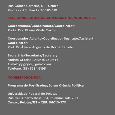
Rua Gomes Carneiro, 01 - Centro
Pelotas - RS, Brasil - 96010-610
FALE CONOSCO/HABLE CON NOSOTROS/CONTACT US
Coordenadora/Coordinadora/Coordinator:
Profa. Dra. Etiene Villela Marroni
Coordenador Adjunto/Coordinador Sustituto/Assistant
Coordinator:
Prof. Dr. Álvaro Augusto de Borba Barreto
Secretária/Secretaría/Secretary:
Andréa Cristine Antunes Loureiro
E-mail: ppgcpol@gmail.com
Telefone: (53) 3284-3195
CORRESPONDÊNCIA
Programa de Pós-Graduação em Ciência Política
Universidade Federal de Pelotas
Rua Cel. Alberto Rosa, 154, 2º andar, sala 209
Centro, Pelotas/RS – CEP: 96010-770