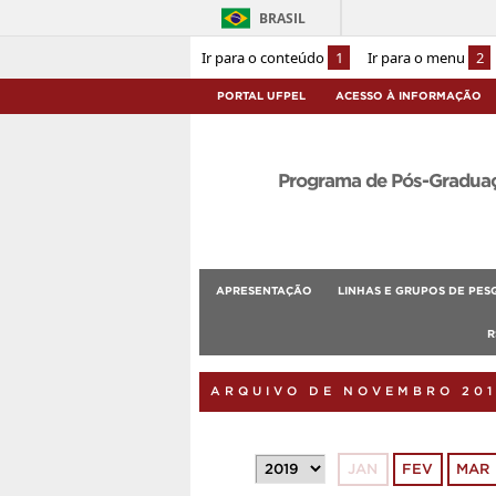
BRASIL
Ir para o conteúdo
1
Ir para o menu
2
PORTAL UFPEL
ACESSO À INFORMAÇÃO
Programa de Pós-Graduaçã
APRESENTAÇÃO
LINHAS E GRUPOS DE PES
R
ARQUIVO DE NOVEMBRO 201
JAN
FEV
MAR