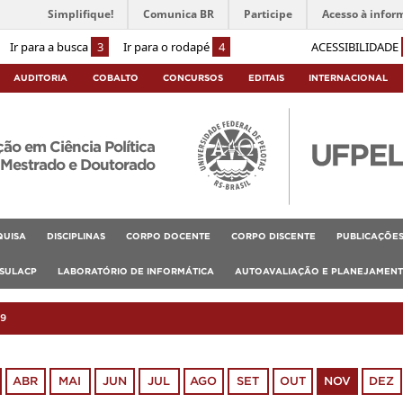
Simplifique!
Comunica BR
Participe
Acesso à infor
Ir para a busca
3
Ir para o rodapé
4
ACESSIBILIDADE
AUDITORIA
COBALTO
CONCURSOS
EDITAIS
INTERNACIONAL
o em Ciência Política
Mestrado e Doutorado
QUISA
DISCIPLINAS
CORPO DOCENTE
CORPO DISCENTE
PUBLICAÇÕE
SULACP
LABORATÓRIO DE INFORMÁTICA
AUTOAVALIAÇÃO E PLANEJAMEN
9
ABR
MAI
JUN
JUL
AGO
SET
OUT
NOV
DEZ