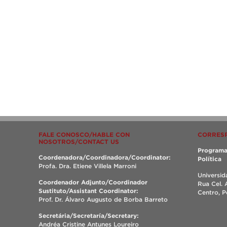
FALE CONOSCO/HABLE CON
CORRES
NOSOTROS/CONTACT US
Programa
Coordenadora/Coordinadora/Coordinator:
Política
Profa. Dra. Etiene Villela Marroni
Universid
Coordenador Adjunto/Coordinador
Rua Cel. 
Sustituto/Assistant Coordinator:
Centro, 
Prof. Dr. Álvaro Augusto de Borba Barreto
Secretária/Secretaría/Secretary:
Andréa Cristine Antunes Loureiro