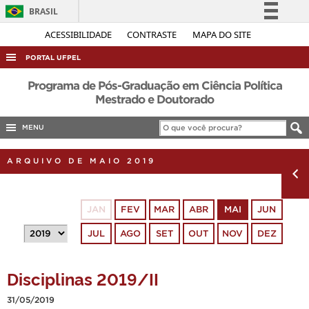
BRASIL
Simplifique!
ACESSIBILIDADE
CONTRASTE
MAPA DO SITE
Comunica BR
PORTAL UFPEL
Participe
ACESSO À INFORMAÇÃO
Programa de Pós-Graduação em Ciência Política
Acesso à informação
Mestrado e Doutorado
AUDITORIA
Legislação
MENU
COBALTO
Canais
CONCURSOS
ARQUIVO DE MAIO 2019
EDITAIS
INTERNACIONAL
JAN
FEV
MAR
ABR
MAI
JUN
OUVIDORIA
JUL
AGO
SET
OUT
NOV
DEZ
PORTARIAS
TELEFONES
Disciplinas 2019/II
31/05/2019