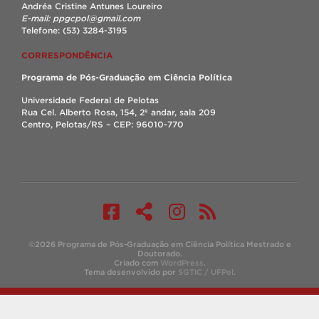
Andréa Cristine Antunes Loureiro
E-mail: ppgcpol@gmail.com
Telefone: (53) 3284-3195
CORRESPONDÊNCIA
Programa de Pós-Graduação em Ciência Política
Universidade Federal de Pelotas
Rua Cel. Alberto Rosa, 154, 2º andar, sala 209
Centro, Pelotas/RS – CEP: 96010-770
©2026 Programa de Pós-Graduação em Ciência Política Mestrado e
Doutorado.
Criado com
WordPress
.
Tema desenvolvido por
SGTIC / UFPel
.