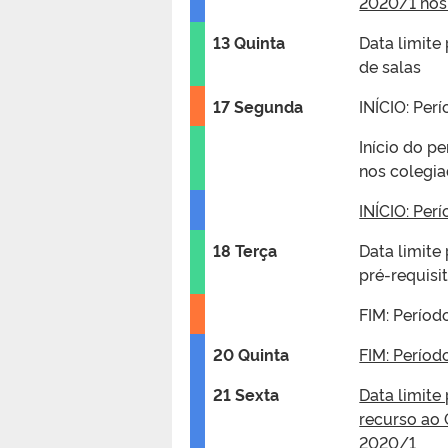
2020/1 nos
13 Quinta
Data limite
de salas
17 Segunda
INÍCIO: Per
Início do 
nos colegi
INÍCIO: Per
18 Terça
Data limite
pré-requisi
FIM: Períod
20 Quinta
FIM: Períod
21 Sexta
Data limite
recurso ao 
2020/1