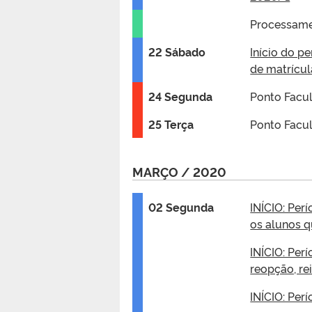
Processamen
22 Sábado
Início do p
de matrícul
24 Segunda
Ponto Facul
25 Terça
Ponto Facul
MARÇO / 2020
02 Segunda
INÍCIO: Per
os alunos q
INÍCIO: Per
reopção, re
INÍCIO: Per