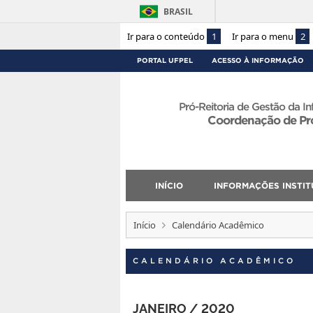
BRASIL
Ir para o conteúdo
1
Ir para o menu
2
PORTAL UFPEL
ACESSO À INFORMAÇÃO
Pró-Reitoria de Gestão da 
Coordenação de Pr
INÍCIO
INFORMAÇÕES INSTIT
Início
Calendário Acadêmico
CALENDÁRIO ACADÊMICO
JANEIRO / 2020