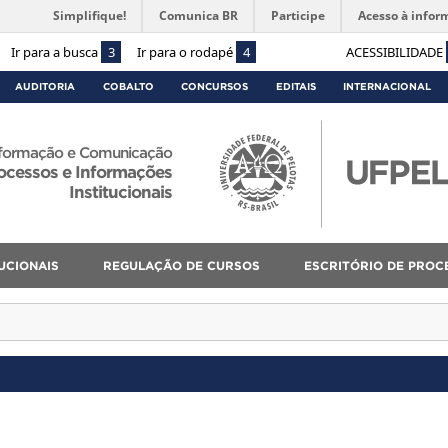
Simplifique!
Comunica BR
Participe
Acesso à infor
Ir para a busca
3
Ir para o rodapé
4
ACESSIBILIDADE
AUDITORIA
COBALTO
CONCURSOS
EDITAIS
INTERNACIONAL
Informação e Comunicação
ocessos e Informações
Institucionais
UCIONAIS
REGULAÇÃO DE CURSOS
ESCRITÓRIO DE PROC