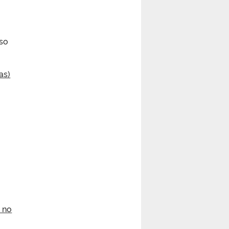
rso
as)
 no