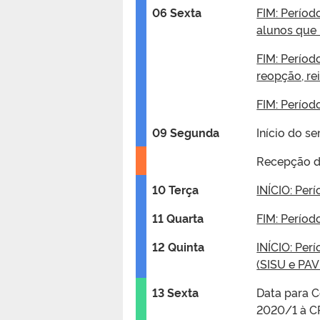
06 Sexta
FIM: Períod
alunos que 
FIM: Períod
reopção, re
FIM: Períod
09 Segunda
Início do s
Recepção d
10 Terça
INÍCIO: Per
11 Quarta
FIM: Períod
12 Quinta
INÍCIO: Per
(SISU e PAV
13 Sexta
Data para C
2020/1 à 