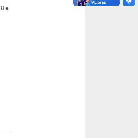
SU e
s