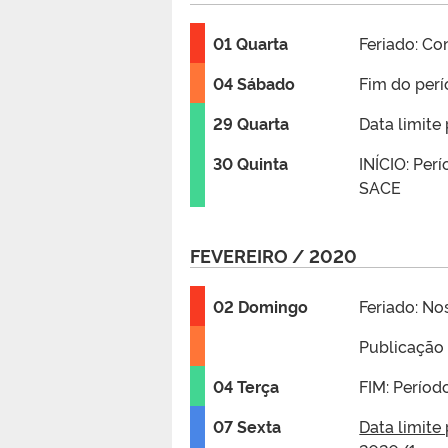
01 Quarta
Feriado: Co
04 Sábado
Fim do perí
29 Quarta
Data limite
30 Quinta
INÍCIO: Perí
SACE
FEVEREIRO / 2020
02 Domingo
Feriado: N
Publicação 
04 Terça
FIM: Períod
07 Sexta
Data limite