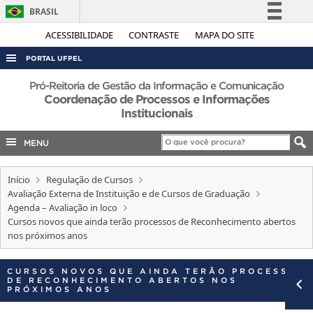
BRASIL
Simplifique!
ACESSIBILIDADE
CONTRASTE
MAPA DO SITE
Comunica BR
PORTAL UFPEL
Participe
ACESSO À INFORMAÇÃO
Pró-Reitoria de Gestão da Informação e Comunicação
Acesso à informação
Coordenação de Processos e Informações
AUDITORIA
Institucionais
Legislação
COBALTO
Canais
MENU
CONCURSOS
Início
EDITAIS
Regulação de Cursos
Avaliação Externa de Instituição e de Cursos de Graduação
INTERNACIONAL
Agenda – Avaliação in loco
Cursos novos que ainda terão processos de Reconhecimento abertos
OUVIDORIA
nos próximos anos
PORTARIAS
CURSOS NOVOS QUE AINDA TERÃO PROCESSOS
TELEFONES
DE RECONHECIMENTO ABERTOS NOS
PRÓXIMOS ANOS