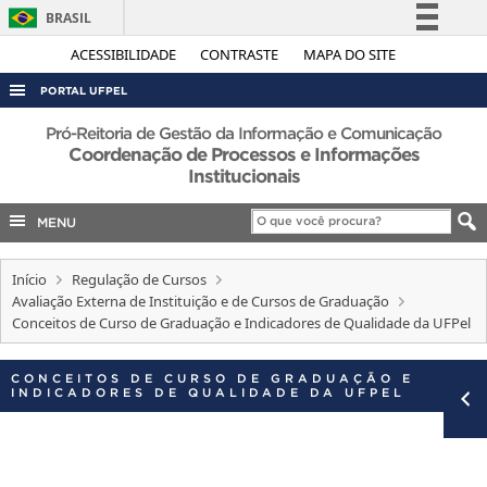
BRASIL
Simplifique!
ACESSIBILIDADE
CONTRASTE
MAPA DO SITE
Comunica BR
PORTAL UFPEL
Participe
ACESSO À INFORMAÇÃO
Pró-Reitoria de Gestão da Informação e Comunicação
Acesso à informação
Coordenação de Processos e Informações
AUDITORIA
Institucionais
Legislação
COBALTO
Canais
MENU
CONCURSOS
Início
EDITAIS
Regulação de Cursos
Avaliação Externa de Instituição e de Cursos de Graduação
INTERNACIONAL
Conceitos de Curso de Graduação e Indicadores de Qualidade da UFPel
OUVIDORIA
CONCEITOS DE CURSO DE GRADUAÇÃO E
PORTARIAS
INDICADORES DE QUALIDADE DA UFPEL
TELEFONES