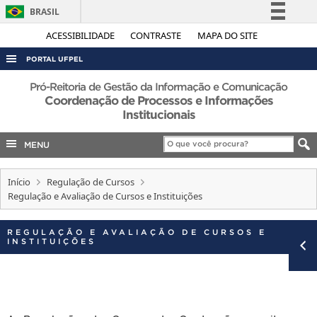
BRASIL
Simplifique!
ACESSIBILIDADE
CONTRASTE
MAPA DO SITE
Comunica BR
PORTAL UFPEL
Participe
ACESSO À INFORMAÇÃO
Pró-Reitoria de Gestão da Informação e Comunicação
Acesso à informação
Coordenação de Processos e Informações
AUDITORIA
Institucionais
Legislação
COBALTO
Canais
MENU
CONCURSOS
Início
EDITAIS
Regulação de Cursos
Regulação e Avaliação de Cursos e Instituições
INTERNACIONAL
OUVIDORIA
REGULAÇÃO E AVALIAÇÃO DE CURSOS E
INSTITUIÇÕES
PORTARIAS
TELEFONES