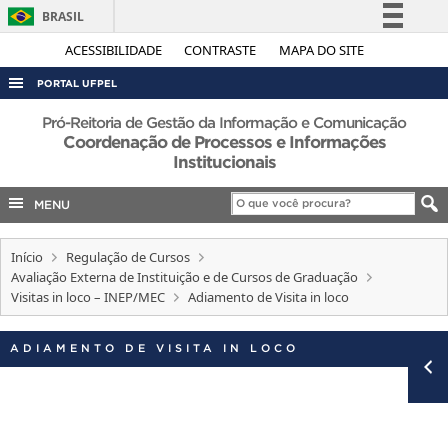
BRASIL
Simplifique!
ACESSIBILIDADE
CONTRASTE
MAPA DO SITE
Comunica BR
PORTAL UFPEL
Participe
ACESSO À INFORMAÇÃO
Pró-Reitoria de Gestão da Informação e Comunicação
Acesso à informação
Coordenação de Processos e Informações
AUDITORIA
Institucionais
Legislação
COBALTO
Canais
MENU
CONCURSOS
Início
EDITAIS
Regulação de Cursos
Avaliação Externa de Instituição e de Cursos de Graduação
INTERNACIONAL
Visitas in loco – INEP/MEC
Adiamento de Visita in loco
OUVIDORIA
ADIAMENTO DE VISITA IN LOCO
PORTARIAS
TELEFONES