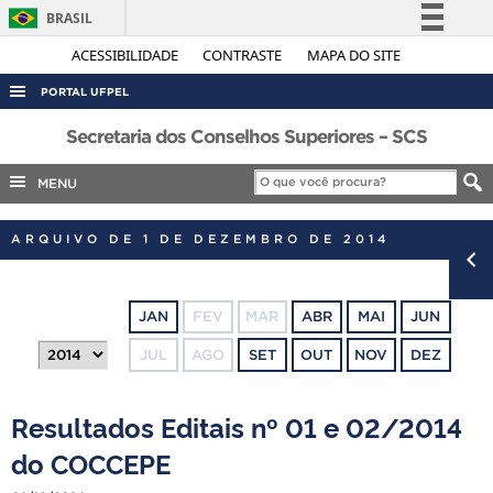
BRASIL
Simplifique!
ACESSIBILIDADE
CONTRASTE
MAPA DO SITE
Comunica BR
PORTAL UFPEL
Participe
ACESSO À INFORMAÇÃO
Secretaria dos Conselhos Superiores – SCS
Acesso à informação
AUDITORIA
MENU
Legislação
COBALTO
Canais
ARQUIVO DE 1 DE DEZEMBRO DE 2014
CONCURSOS
EDITAIS
JAN
FEV
MAR
ABR
MAI
JUN
INTERNACIONAL
JUL
AGO
SET
OUT
NOV
DEZ
OUVIDORIA
PORTARIAS
Resultados Editais nº 01 e 02/2014
TELEFONES
do COCCEPE