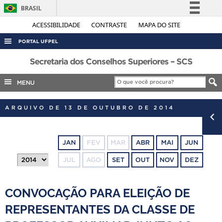
BRASIL
Simplifique!
ACESSIBILIDADE
CONTRASTE
MAPA DO SITE
Comunica BR
PORTAL UFPEL
Participe
ACESSO À INFORMAÇÃO
Secretaria dos Conselhos Superiores – SCS
Acesso à informação
AUDITORIA
MENU
Legislação
COBALTO
Canais
ARQUIVO DE 13 DE OUTUBRO DE 2014
CONCURSOS
EDITAIS
JAN
FEV
MAR
ABR
MAI
JUN
INTERNACIONAL
JUL
AGO
SET
OUT
NOV
DEZ
OUVIDORIA
PORTARIAS
CONVOCAÇÃO PARA ELEIÇÃO DE
TELEFONES
REPRESENTANTES DA CLASSE DE