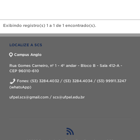
Exibindo registro(s) 1 a 1 de 1 encontrado(s).
LOCALIZE A SCS
Campus Anglo
Rua Gomes Carneiro, nº 1 - 4º andar - Bloco B - Sala 412-A -
CEP 96010-610
Fones: (53) 3284.4032 / (53) 3284.4034 / (53) 99911.3247
(whatsApp)
ufpel.scs@gmail.com / scs@ufpel.edu.br