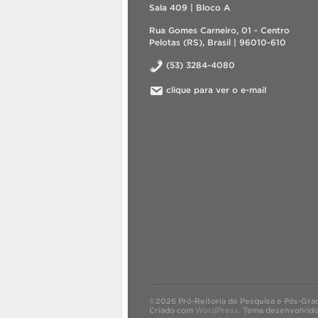
Sala 409 | Bloco A
Rua Gomes Carneiro, 01 - Centro
Pelotas (RS), Brasil | 96010-610
(53) 3284-4080
clique para ver o e-mail
©2026 Pró-Reitoria de Pesquisa e Pós-Gra
Criado com
WordPress
.
Tema desenvolvid