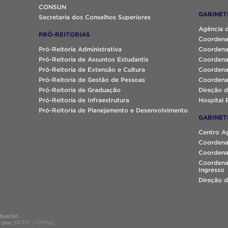
CONSUN
GABINET
Secretaria dos Conselhos Superiores
Agência 
PRÓ-REITORIAS
Coordena
Pró-Reitoria Administrativa
Coordena
Pró-Reitoria de Assuntos Estudantis
Coordena
Pró-Reitoria de Extensão e Cultura
Coordena
Pró-Reitoria de Gestão de Pessoas
Coordena
Pró-Reitoria de Graduação
Direção d
Pró-Reitoria de Infraestrutura
Hospital 
Pró-Reitoria de Planejamento e Desenvolvimento
GABINET
Centro A
Coordena
Coordenaç
Coordena
Ingresso
Direção d
duação.
o por
SGTIC / UFPel
.