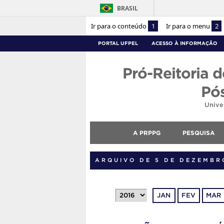
BRASIL
Ir para o conteúdo
1
Ir para o menu
2
PORTAL UFPEL
ACESSO À INFORMAÇÃO
Pró-Reitoria d
Pó
Unive
A PRPPG
PESQUISA
ARQUIVO DE 5 DE DEZEMBR
JAN
FEV
MAR