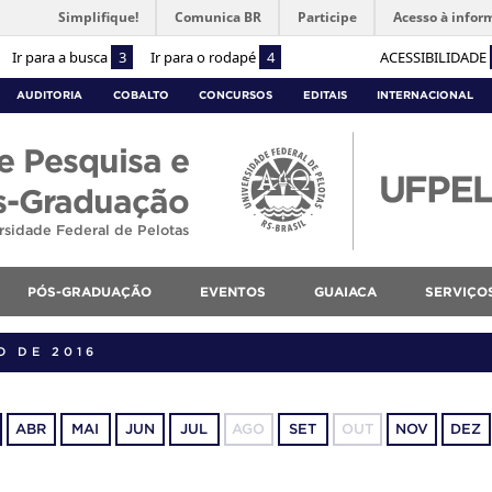
Simplifique!
Comunica BR
Participe
Acesso à infor
Ir para a busca
3
Ir para o rodapé
4
ACESSIBILIDADE
AUDITORIA
COBALTO
CONCURSOS
EDITAIS
INTERNACIONAL
e Pesquisa e
s-Graduação
rsidade Federal de Pelotas
PÓS-GRADUAÇÃO
EVENTOS
GUAIACA
SERVIÇO
O DE 2016
ABR
MAI
JUN
JUL
AGO
SET
OUT
NOV
DEZ