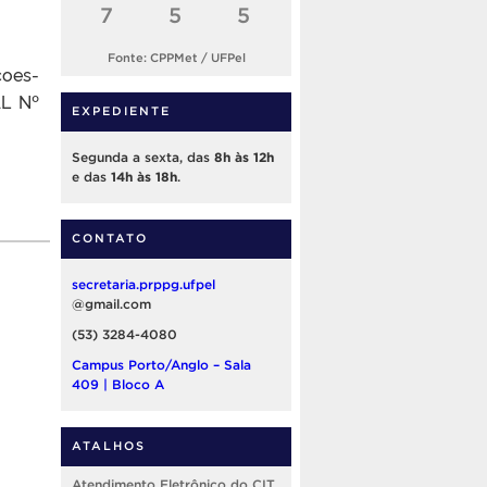
7
5
5
Fonte: CPPMet / UFPel
oes-
L Nº
EXPEDIENTE
Segunda a sexta, das
8h às 12h
e das
14h às 18h
.
CONTATO
secretaria.prppg.ufpel
@gmail.com
(53) 3284-4080
Campus Porto/Anglo – Sala
409 | Bloco A
ATALHOS
Atendimento Eletrônico do CIT