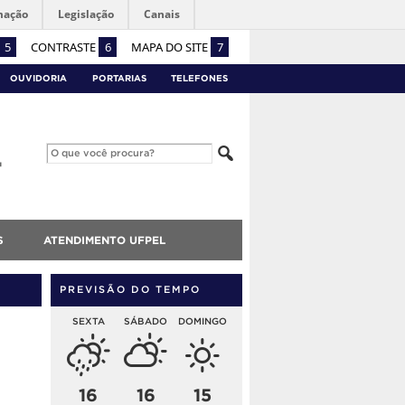
mação
Legislação
Canais
5
CONTRASTE
6
MAPA DO SITE
7
OUVIDORIA
PORTARIAS
TELEFONES
S
ATENDIMENTO UFPEL
PREVISÃO DO TEMPO
SEXTA
SÁBADO
DOMINGO
16
16
15