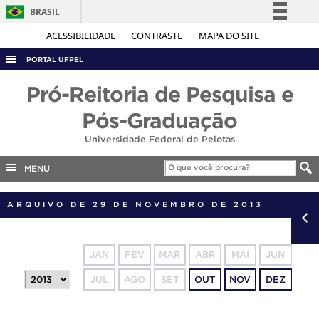
BRASIL
Simplifique!
ACESSIBILIDADE
CONTRASTE
MAPA DO SITE
Comunica BR
PORTAL UFPEL
Participe
ACESSO À INFORMAÇÃO
Pró-Reitoria de Pesquisa e
Acesso à informação
AUDITORIA
Pós-Graduação
Legislação
COBALTO
Universidade Federal de Pelotas
Canais
CONCURSOS
MENU
EDITAIS
ARQUIVO DE 29 DE NOVEMBRO DE 2013
INTERNACIONAL
OUVIDORIA
PORTARIAS
JAN
FEV
MAR
ABR
MAI
JUN
TELEFONES
JUL
AGO
SET
OUT
NOV
DEZ