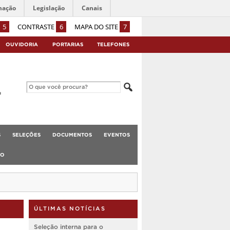
mação
Legislação
Canais
5
CONTRASTE
6
MAPA DO SITE
7
OUVIDORIA
PORTARIAS
TELEFONES
S
SELEÇÕES
DOCUMENTOS
EVENTOS
TO
ÚLTIMAS NOTÍCIAS
Seleção interna para o