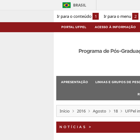
BRASIL
Ir para o conteúdo
1
Ir para o menu
2
PORTAL UFPEL
ACESSO À INFORMAÇÃO
Programa de Pós-Graduaçã
APRESENTAÇÃO
LINHAS E GRUPOS DE PES
R
Início
2016
Agosto
18
UFPel in
NOTÍCIAS
>