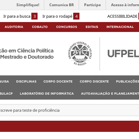
Simplifique!
Comunica BR
Participe
Acesso à infor
Ir para a busca
3
Ir para o rodapé
4
ACESSIBILIDADE
AUDITORIA
COBALTO
CONCURSOS
EDITAIS
INTERNACIONAL
o em Ciência Política
Mestrado e Doutorado
QUISA
DISCIPLINAS
CORPO DOCENTE
CORPO DISCENTE
PUBLICAÇÕE
SULACP
LABORATÓRIO DE INFORMÁTICA
AUTOAVALIAÇÃO E PLANEJAMEN
screve para teste de proficiência