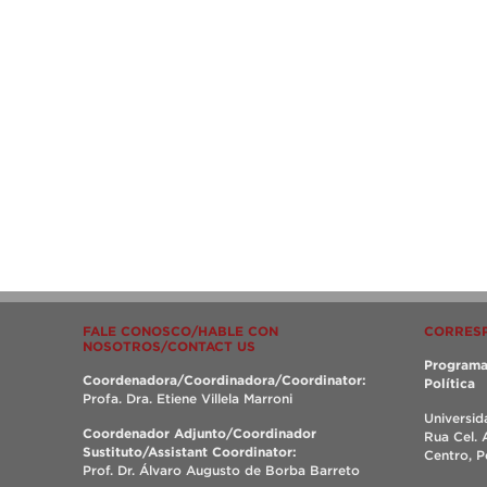
FALE CONOSCO/HABLE CON
CORRES
NOSOTROS/CONTACT US
Programa
Coordenadora/Coordinadora/Coordinator:
Política
Profa. Dra. Etiene Villela Marroni
Universid
Coordenador Adjunto/Coordinador
Rua Cel. 
Sustituto/Assistant Coordinator:
Centro, 
Prof. Dr. Álvaro Augusto de Borba Barreto