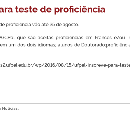
ra teste de proficiência
de proficiência vão até 25 de agosto.
CPol que são aceitas proficiências em Francês e/ou I
a em um dos dois idiomas; alunos de Doutorado:proficiênci
cs2.ufpel.edu.br/wp/2016/08/15/ufpel-inscreve-para-test
ia
Notícias
.