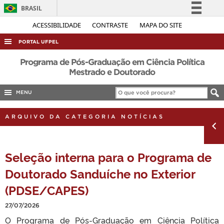
BRASIL
Simplifique!
ACESSIBILIDADE
CONTRASTE
MAPA DO SITE
Comunica BR
PORTAL UFPEL
Participe
ACESSO À INFORMAÇÃO
Programa de Pós-Graduação em Ciência Política
Acesso à informação
Mestrado e Doutorado
AUDITORIA
Legislação
MENU
COBALTO
Canais
CONCURSOS
ARQUIVO DA CATEGORIA NOTÍCIAS
EDITAIS
INTERNACIONAL
Seleção interna para o Programa de
OUVIDORIA
Doutorado Sanduíche no Exterior
PORTARIAS
(PDSE/CAPES)
TELEFONES
27/07/2026
O Programa de Pós-Graduação em Ciência Política