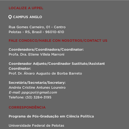
LOCALIZE A UFPEL
CAMPUS ANGLO
Rua Gomes Carneiro, 01 - Centro
Pelotas - RS, Brasil - 96010-610
FALE CONOSCO/HABLE CON NOSOTROS/CONTACT US
Coordenadora/Coordinadora/Coordinator:
Profa. Dra. Etiene Villela Marroni
Coordenador Adjunto/Coordinador Sustituto/Assistant
Coordinator:
Prof. Dr. Álvaro Augusto de Borba Barreto
Secretária/Secretaría/Secretary:
Andréa Cristine Antunes Loureiro
E-mail: ppgcpol@gmail.com
Telefone: (53) 3284-3195
CORRESPONDÊNCIA
Programa de Pós-Graduação em Ciência Política
Universidade Federal de Pelotas