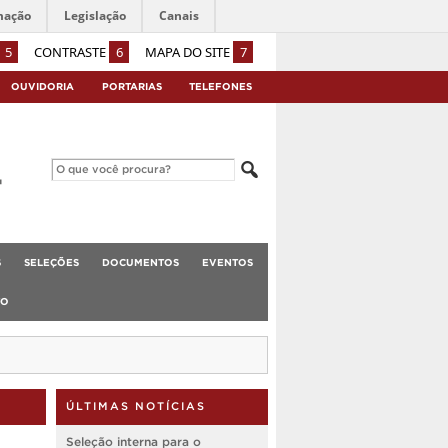
mação
Legislação
Canais
5
CONTRASTE
6
MAPA DO SITE
7
OUVIDORIA
PORTARIAS
TELEFONES
S
SELEÇÕES
DOCUMENTOS
EVENTOS
TO
ÚLTIMAS NOTÍCIAS
Seleção interna para o