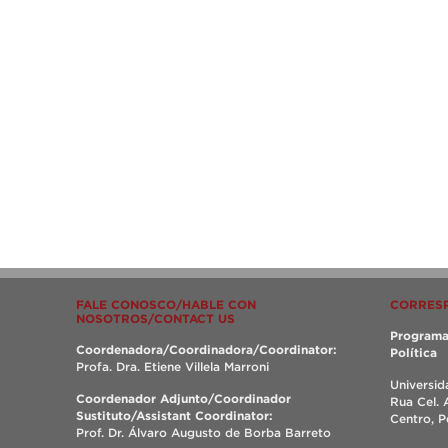
FALE CONOSCO/HABLE CON
CORRES
NOSOTROS/CONTACT US
Programa
Coordenadora/Coordinadora/Coordinator:
Política
Profa. Dra. Etiene Villela Marroni
Universid
Coordenador Adjunto/Coordinador
Rua Cel. 
Sustituto/Assistant Coordinator:
Centro, 
Prof. Dr. Álvaro Augusto de Borba Barreto