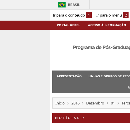
BRASIL
Ir para o conteúdo
1
Ir para o menu
2
PORTAL UFPEL
ACESSO À INFORMAÇÃO
Programa de Pós-Graduaçã
APRESENTAÇÃO
LINHAS E GRUPOS DE PES
R
Início
2016
Dezembro
01
Terc
NOTÍCIAS
>