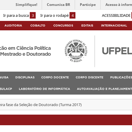
Simplifique!
Comunica BR
Participe
Acesso à infor
Ir para a busca
3
Ir para o rodapé
4
ACESSIBILIDADE
AUDITORIA
COBALTO
CONCURSOS
EDITAIS
INTERNACIONAL
o em Ciência Política
Mestrado e Doutorado
QUISA
DISCIPLINAS
CORPO DOCENTE
CORPO DISCENTE
PUBLICAÇÕE
SULACP
LABORATÓRIO DE INFORMÁTICA
AUTOAVALIAÇÃO E PLANEJAMEN
eira fase da Seleção de Doutorado (Turma 2017)