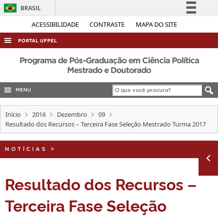
BRASIL
Simplifique!
ACESSIBILIDADE
CONTRASTE
MAPA DO SITE
Comunica BR
PORTAL UFPEL
Participe
ACESSO À INFORMAÇÃO
Programa de Pós-Graduação em Ciência Política
Acesso à informação
Mestrado e Doutorado
AUDITORIA
Legislação
MENU
COBALTO
Canais
CONCURSOS
Início
2016
Dezembro
09
Resultado dos Recursos – Terceira Fase Seleção Mestrado Turma 2017
EDITAIS
INTERNACIONAL
NOTÍCIAS
>
OUVIDORIA
PORTARIAS
Resultado dos Recursos –
TELEFONES
Terceira Fase Seleção