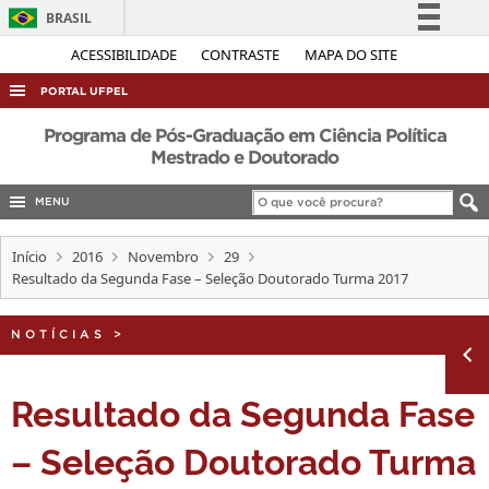
BRASIL
Simplifique!
ACESSIBILIDADE
CONTRASTE
MAPA DO SITE
Comunica BR
PORTAL UFPEL
Participe
ACESSO À INFORMAÇÃO
Programa de Pós-Graduação em Ciência Política
Acesso à informação
Mestrado e Doutorado
AUDITORIA
Legislação
MENU
COBALTO
Canais
CONCURSOS
Início
2016
Novembro
29
Resultado da Segunda Fase – Seleção Doutorado Turma 2017
EDITAIS
INTERNACIONAL
NOTÍCIAS
>
OUVIDORIA
PORTARIAS
Resultado da Segunda Fase
TELEFONES
– Seleção Doutorado Turma