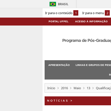
BRASIL
Ir para o conteúdo
1
Ir para o menu
2
PORTAL UFPEL
ACESSO À INFORMAÇÃO
Programa de Pós-Graduaçã
APRESENTAÇÃO
LINHAS E GRUPOS DE PES
R
Início
2016
Maio
13
Qualificaç
NOTÍCIAS
>