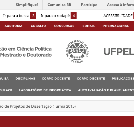
Simplifique!
Comunica BR
Participe
Acesso à infor
Ir para a busca
3
Ir para o rodapé
4
ACESSIBILIDADE
AUDITORIA
COBALTO
CONCURSOS
EDITAIS
INTERNACIONAL
o em Ciência Política
Mestrado e Doutorado
QUISA
DISCIPLINAS
CORPO DOCENTE
CORPO DISCENTE
PUBLICAÇÕE
SULACP
LABORATÓRIO DE INFORMÁTICA
AUTOAVALIAÇÃO E PLANEJAMEN
ão de Projetos de Dissertação (Turma 2015)