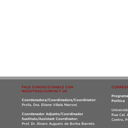
FALE CONOSCO/HABLE CON
CORRES
NOSOTROS/CONTACT US
Programa
Coordenadora/Coordinadora/Coordinator:
Política
Profa. Dra. Etiene Villela Marroni
Universid
Coordenador Adjunto/Coordinador
Rua Cel. 
Sustituto/Assistant Coordinator:
Centro, 
Prof. Dr. Álvaro Augusto de Borba Barreto