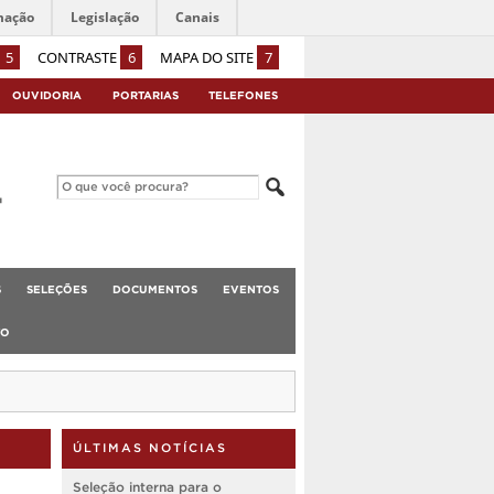
mação
Legislação
Canais
5
CONTRASTE
6
MAPA DO SITE
7
OUVIDORIA
PORTARIAS
TELEFONES
S
SELEÇÕES
DOCUMENTOS
EVENTOS
TO
ÚLTIMAS NOTÍCIAS
Seleção interna para o