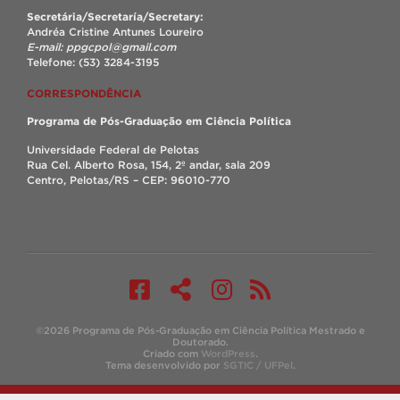
Secretária/Secretaría/Secretary:
Andréa Cristine Antunes Loureiro
E-mail: ppgcpol@gmail.com
Telefone: (53) 3284-3195
CORRESPONDÊNCIA
Programa de Pós-Graduação em Ciência Política
Universidade Federal de Pelotas
Rua Cel. Alberto Rosa, 154, 2º andar, sala 209
Centro, Pelotas/RS – CEP: 96010-770
©2026 Programa de Pós-Graduação em Ciência Política Mestrado e
Doutorado.
Criado com
WordPress
.
Tema desenvolvido por
SGTIC / UFPel
.