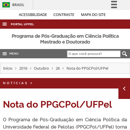
BRASIL
Simplifique!
ACESSIBILIDADE
CONTRASTE
MAPA DO SITE
Comunica BR
PORTAL UFPEL
Participe
ACESSO À INFORMAÇÃO
Programa de Pós-Graduação em Ciência Política
Acesso à informação
Mestrado e Doutorado
AUDITORIA
Legislação
MENU
COBALTO
Canais
CONCURSOS
Início
2016
Outubro
26
Nota do PPGCPol/UFPel
EDITAIS
NOTÍCIAS
>
INTERNACIONAL
OUVIDORIA
Nota do PPGCPol/UFPel
PORTARIAS
TELEFONES
O Programa de Pós-Graduação em Ciência Política da
Universidade Federal de Pelotas (PPGCPol/UFPel) torna