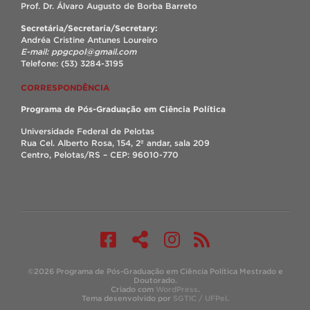
Prof. Dr. Álvaro Augusto de Borba Barreto
Secretária/Secretaría/Secretary:
Andréa Cristine Antunes Loureiro
E-mail: ppgcpol@gmail.com
Telefone: (53) 3284-3195
CORRESPONDÊNCIA
Programa de Pós-Graduação em Ciência Política
Universidade Federal de Pelotas
Rua Cel. Alberto Rosa, 154, 2º andar, sala 209
Centro, Pelotas/RS – CEP: 96010-770
©2026 Programa de Pós-Graduação em Ciência Política Mestrado e
Doutorado.
Criado com
WordPress
.
Tema desenvolvido por
SGTIC / UFPel
.