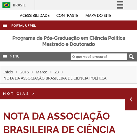
BRASIL
Simplifique!
ACESSIBILIDADE
CONTRASTE
MAPA DO SITE
Comunica BR
PORTAL UFPEL
Participe
ACESSO À INFORMAÇÃO
Programa de Pós-Graduação em Ciência Política
Acesso à informação
Mestrado e Doutorado
AUDITORIA
Legislação
MENU
COBALTO
Canais
CONCURSOS
Início
2016
Março
23
NOTA DA ASSOCIAÇÃO BRASILEIRA DE CIÊNCIA POLÍTICA
EDITAIS
INTERNACIONAL
NOTÍCIAS
>
OUVIDORIA
PORTARIAS
NOTA DA ASSOCIAÇÃO
TELEFONES
BRASILEIRA DE CIÊNCIA