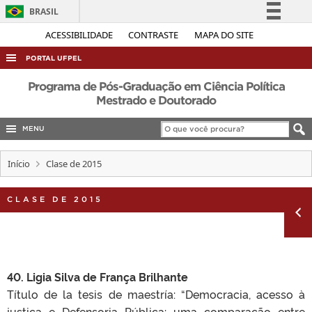
BRASIL
Simplifique!
ACESSIBILIDADE
CONTRASTE
MAPA DO SITE
Comunica BR
PORTAL UFPEL
Participe
ACESSO À INFORMAÇÃO
Programa de Pós-Graduação em Ciência Política
Acesso à informação
Mestrado e Doutorado
AUDITORIA
Legislação
MENU
COBALTO
Canais
CONCURSOS
Início
Clase de 2015
EDITAIS
CLASE DE 2015
INTERNACIONAL
OUVIDORIA
PORTARIAS
TELEFONES
40. Ligia Silva de França Brilhante
Título de la tesis de maestría:
“Democracia, acesso à
justiça e Defensoria Pública: uma comparação entre