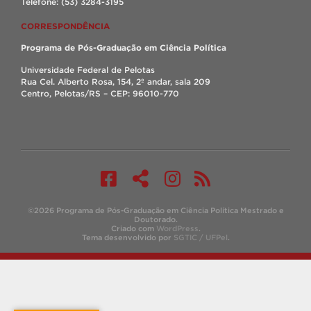
Telefone: (53) 3284-3195
CORRESPONDÊNCIA
Programa de Pós-Graduação em Ciência Política
Universidade Federal de Pelotas
Rua Cel. Alberto Rosa, 154, 2º andar, sala 209
Centro, Pelotas/RS – CEP: 96010-770
©2026 Programa de Pós-Graduação em Ciência Política Mestrado e
Doutorado.
Criado com
WordPress
.
Tema desenvolvido por
SGTIC / UFPel
.