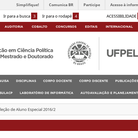
Simplifique!
Comunica BR
Participe
Acesso à infor
Ir para a busca
3
Ir para o rodapé
4
ACESSIBILIDADE
AUDITORIA
COBALTO
CONCURSOS
EDITAIS
INTERNACIONAL
o em Ciência Política
Mestrado e Doutorado
QUISA
DISCIPLINAS
CORPO DOCENTE
CORPO DISCENTE
PUBLICAÇÕE
SULACP
LABORATÓRIO DE INFORMÁTICA
AUTOAVALIAÇÃO E PLANEJAMEN
eleção de Aluno Especial 2016/2