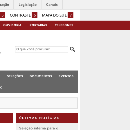
mação
Legislação
Canais
5
CONTRASTE
6
MAPA DO SITE
7
OUVIDORIA
PORTARIAS
TELEFONES
S
SELEÇÕES
DOCUMENTOS
EVENTOS
TO
ÚLTIMAS NOTÍCIAS
Seleção interna para o