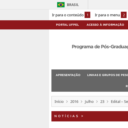
BRASIL
Ir para o conteúdo
1
Ir para o menu
2
PORTAL UFPEL
ACESSO À INFORMAÇÃO
Programa de Pós-Graduaçã
APRESENTAÇÃO
LINHAS E GRUPOS DE PES
R
Início
2016
Julho
23
Edital – S
NOTÍCIAS
>