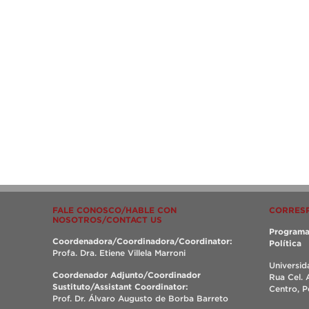
FALE CONOSCO/HABLE CON
CORRES
NOSOTROS/CONTACT US
Programa
Coordenadora/Coordinadora/Coordinator:
Política
Profa. Dra. Etiene Villela Marroni
Universid
Coordenador Adjunto/Coordinador
Rua Cel. 
Sustituto/Assistant Coordinator:
Centro, 
Prof. Dr. Álvaro Augusto de Borba Barreto