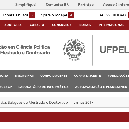
Simplifique!
Comunica BR
Participe
Acesso à infor
Ir para a busca
3
Ir para o rodapé
4
ACESSIBILIDADE
AUDITORIA
COBALTO
CONCURSOS
EDITAIS
INTERNACIONAL
o em Ciência Política
Mestrado e Doutorado
QUISA
DISCIPLINAS
CORPO DOCENTE
CORPO DISCENTE
PUBLICAÇÕE
SULACP
LABORATÓRIO DE INFORMÁTICA
AUTOAVALIAÇÃO E PLANEJAMEN
s das Seleções de Mestrado e Doutorado – Turmas 2017