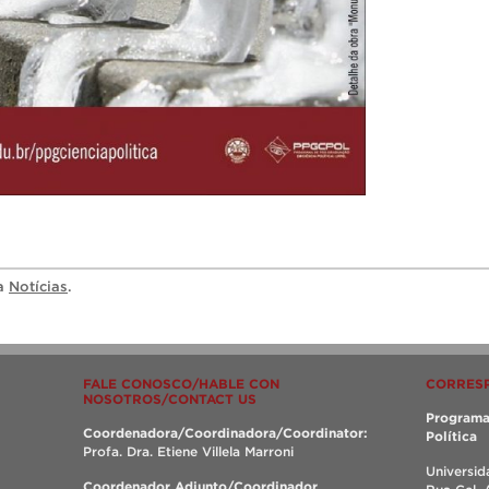
ia
Notícias
.
FALE CONOSCO/HABLE CON
CORRES
NOSOTROS/CONTACT US
Programa
Coordenadora/Coordinadora/Coordinator:
Política
Profa. Dra. Etiene Villela Marroni
Universid
Coordenador Adjunto/Coordinador