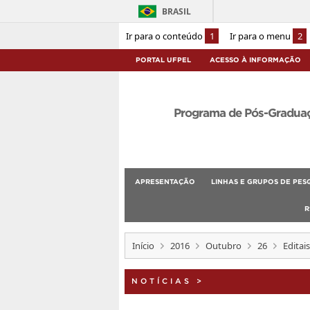
BRASIL
Ir para o conteúdo
1
Ir para o menu
2
PORTAL UFPEL
ACESSO À INFORMAÇÃO
Programa de Pós-Graduaçã
APRESENTAÇÃO
LINHAS E GRUPOS DE PES
R
Início
2016
Outubro
26
Editai
NOTÍCIAS
>