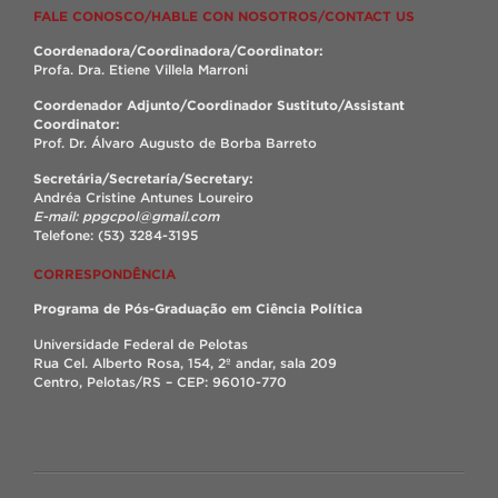
FALE CONOSCO/HABLE CON NOSOTROS/CONTACT US
Coordenadora/Coordinadora/Coordinator:
Profa. Dra. Etiene Villela Marroni
Coordenador Adjunto/Coordinador Sustituto/Assistant
Coordinator:
Prof. Dr. Álvaro Augusto de Borba Barreto
Secretária/Secretaría/Secretary:
Andréa Cristine Antunes Loureiro
E-mail: ppgcpol@gmail.com
Telefone: (53) 3284-3195
CORRESPONDÊNCIA
Programa de Pós-Graduação em Ciência Política
Universidade Federal de Pelotas
Rua Cel. Alberto Rosa, 154, 2º andar, sala 209
Centro, Pelotas/RS – CEP: 96010-770