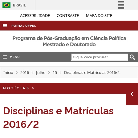
BRASIL
Simplifique!
ACESSIBILIDADE
CONTRASTE
MAPA DO SITE
Comunica BR
PORTAL UFPEL
Participe
ACESSO À INFORMAÇÃO
Programa de Pós-Graduação em Ciência Política
Acesso à informação
Mestrado e Doutorado
AUDITORIA
Legislação
MENU
COBALTO
Canais
CONCURSOS
Início
2016
Julho
15
Disciplinas e Matrículas 2016/2
EDITAIS
NOTÍCIAS
>
INTERNACIONAL
OUVIDORIA
Disciplinas e Matrículas
PORTARIAS
2016/2
TELEFONES