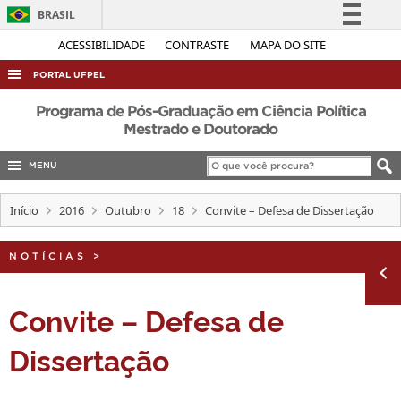
BRASIL
Simplifique!
ACESSIBILIDADE
CONTRASTE
MAPA DO SITE
Comunica BR
PORTAL UFPEL
Participe
ACESSO À INFORMAÇÃO
Programa de Pós-Graduação em Ciência Política
Acesso à informação
Mestrado e Doutorado
AUDITORIA
Legislação
MENU
COBALTO
Canais
CONCURSOS
Início
2016
Outubro
18
Convite – Defesa de Dissertação
EDITAIS
NOTÍCIAS
>
INTERNACIONAL
OUVIDORIA
Convite – Defesa de
PORTARIAS
Dissertação
TELEFONES