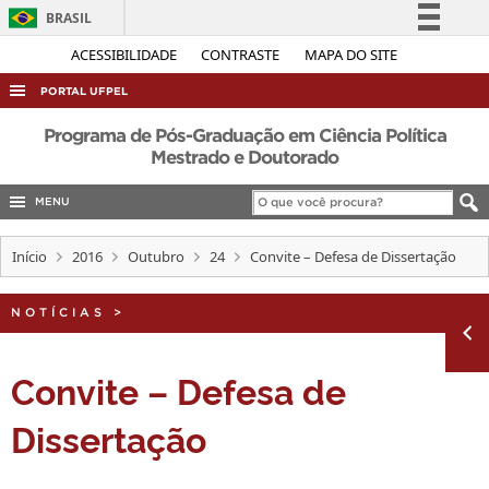
BRASIL
Simplifique!
ACESSIBILIDADE
CONTRASTE
MAPA DO SITE
Comunica BR
PORTAL UFPEL
Participe
ACESSO À INFORMAÇÃO
Programa de Pós-Graduação em Ciência Política
Acesso à informação
Mestrado e Doutorado
AUDITORIA
Legislação
MENU
COBALTO
Canais
CONCURSOS
Início
2016
Outubro
24
Convite – Defesa de Dissertação
EDITAIS
NOTÍCIAS
>
INTERNACIONAL
OUVIDORIA
Convite – Defesa de
PORTARIAS
Dissertação
TELEFONES