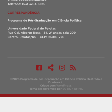
Telefone: (53) 3284-3195
CORRESPONDÊNCIA
Programa de Pós-Graduação em Ciência Política
Universidade Federal de Pelotas
Rua Cel. Alberto Rosa, 154, 2º andar, sala 209
Centro, Pelotas/RS – CEP: 96010-770
©2026 Programa de Pós-Graduação em Ciência Política Mestrado e
Doutorado.
Criado com
WordPress
.
Tema desenvolvido por
SGTIC / UFPel
.