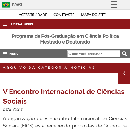
BRASIL
Simplifique!
ACESSIBILIDADE
CONTRASTE
MAPA DO SITE
Comunica BR
PORTAL UFPEL
Participe
ACESSO À INFORMAÇÃO
Programa de Pós-Graduação em Ciência Política
Acesso à informação
Mestrado e Doutorado
AUDITORIA
Legislação
MENU
COBALTO
Canais
CONCURSOS
ARQUIVO DA CATEGORIA NOTÍCIAS
EDITAIS
INTERNACIONAL
V Encontro Internacional de Ciências
OUVIDORIA
Sociais
PORTARIAS
07/01/2017
TELEFONES
A organização do V Encontro Internacional de Ciências
Sociais (EICS) está recebendo propostas de Grupos de