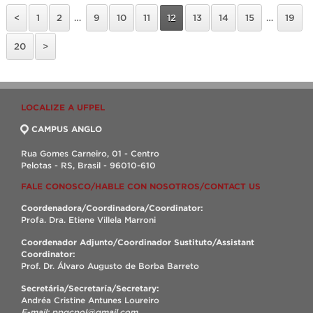
<
1
2
…
9
10
11
12
13
14
15
…
19
20
>
LOCALIZE A UFPEL
CAMPUS ANGLO
Rua Gomes Carneiro, 01 - Centro
Pelotas - RS, Brasil - 96010-610
FALE CONOSCO/HABLE CON NOSOTROS/CONTACT US
Coordenadora/Coordinadora/Coordinator:
Profa. Dra. Etiene Villela Marroni
Coordenador Adjunto/Coordinador Sustituto/Assistant
Coordinator:
Prof. Dr. Álvaro Augusto de Borba Barreto
Secretária/Secretaría/Secretary:
Andréa Cristine Antunes Loureiro
E-mail: ppgcpol@gmail.com