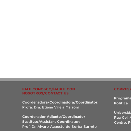
FALE CONOSCO/HABLE CON
CORRES
NOSOTROS/CONTACT US
Programa
Coordenadora/Coordinadora/Coordinator:
Política
Profa. Dra. Etiene Villela Marroni
Universid
Coordenador Adjunto/Coordinador
Rua Cel. 
Sustituto/Assistant Coordinator:
Centro, 
Prof. Dr. Álvaro Augusto de Borba Barreto