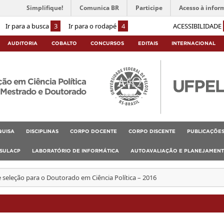
Simplifique!
Comunica BR
Participe
Acesso à infor
Ir para a busca
3
Ir para o rodapé
4
ACESSIBILIDADE
AUDITORIA
COBALTO
CONCURSOS
EDITAIS
INTERNACIONAL
o em Ciência Política
Mestrado e Doutorado
QUISA
DISCIPLINAS
CORPO DOCENTE
CORPO DISCENTE
PUBLICAÇÕE
SULACP
LABORATÓRIO DE INFORMÁTICA
AUTOAVALIAÇÃO E PLANEJAMEN
e seleção para o Doutorado em Ciência Política – 2016