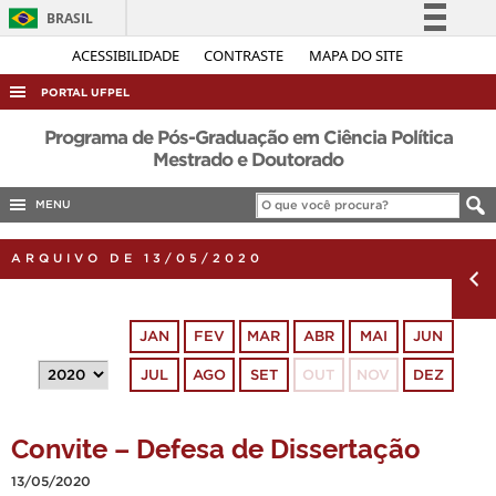
BRASIL
Simplifique!
ACESSIBILIDADE
CONTRASTE
MAPA DO SITE
Comunica BR
PORTAL UFPEL
Participe
ACESSO À INFORMAÇÃO
Programa de Pós-Graduação em Ciência Política
Acesso à informação
Mestrado e Doutorado
AUDITORIA
Legislação
MENU
COBALTO
Canais
CONCURSOS
ARQUIVO DE 13/05/2020
EDITAIS
INTERNACIONAL
JAN
FEV
MAR
ABR
MAI
JUN
OUVIDORIA
JUL
AGO
SET
OUT
NOV
DEZ
PORTARIAS
TELEFONES
Convite – Defesa de Dissertação
13/05/2020