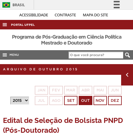
BRASIL
Simplifique!
ACESSIBILIDADE
CONTRASTE
MAPA DO SITE
Comunica BR
PORTAL UFPEL
Participe
ACESSO À INFORMAÇÃO
Programa de Pós-Graduação em Ciência Política
Acesso à informação
Mestrado e Doutorado
AUDITORIA
Legislação
MENU
COBALTO
Canais
CONCURSOS
ARQUIVO DE OUTUBRO 2015
EDITAIS
INTERNACIONAL
JAN
FEV
MAR
ABR
MAI
JUN
OUVIDORIA
JUL
AGO
SET
OUT
NOV
DEZ
PORTARIAS
TELEFONES
Edital de Seleção de Bolsista PNPD
(Pós-Doutorado)