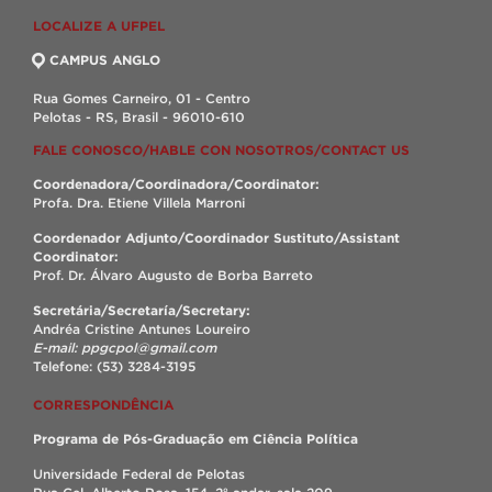
LOCALIZE A UFPEL
CAMPUS ANGLO
Rua Gomes Carneiro, 01 - Centro
Pelotas - RS, Brasil - 96010-610
FALE CONOSCO/HABLE CON NOSOTROS/CONTACT US
Coordenadora/Coordinadora/Coordinator:
Profa. Dra. Etiene Villela Marroni
Coordenador Adjunto/Coordinador Sustituto/Assistant
Coordinator:
Prof. Dr. Álvaro Augusto de Borba Barreto
Secretária/Secretaría/Secretary:
Andréa Cristine Antunes Loureiro
E-mail: ppgcpol@gmail.com
Telefone: (53) 3284-3195
CORRESPONDÊNCIA
Programa de Pós-Graduação em Ciência Política
Universidade Federal de Pelotas