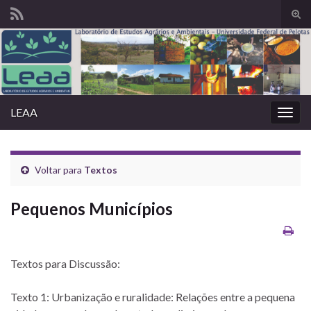
Alte
form
Search for:
de
pesq
LEAA
Alter
nave
Voltar para
Textos
Pequenos Municípios
Textos para Discussão:
Texto 1: Urbanização e ruralidade: Relações entre a pequena